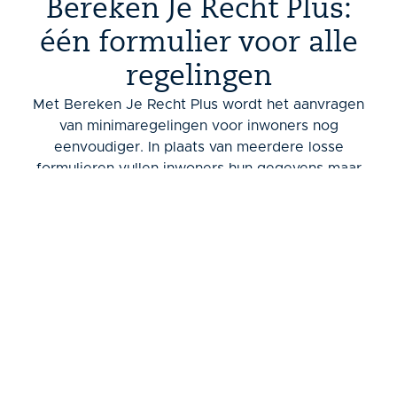
Bereken Je Recht Plus:
één formulier voor alle
regelingen
Met Bereken Je Recht Plus wordt het aanvragen
van minimaregelingen voor inwoners nog
eenvoudiger. In plaats van meerdere losse
formulieren vullen inwoners hun gegevens maar
één keer in, loggen veilig in met DigiD en
versturen direct een complete aanvraag voor alle
regelingen waarvoor zij in aanmerking komen.
Dat scheelt tijd, voorkomt dat mensen onderweg
afhaken en geeft inwoners sneller duidelijkheid.
Voor gemeenten betekent de Plus-module een
soepel en veilig proces: aanvragen komen direct
binnen via een beveiligd e-mailadres of worden
automatisch gekoppeld aan het zaaksysteem. Zo