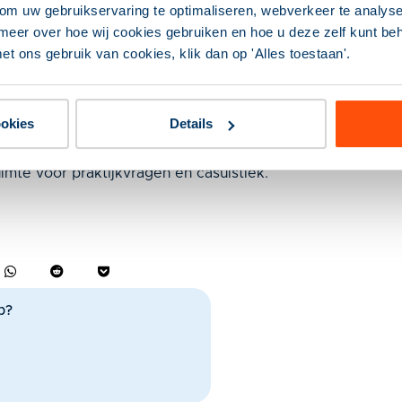
ings
om uw gebruikservaring te optimaliseren, webverkeer te analyse
meer over hoe wij cookies gebruiken en hoe u deze zelf kunt behe
et ons gebruik van cookies, klik dan op 'Alles toestaan'.
ookies
Details
aar in de praktijk komen er altijd casussen voorbij die ne
icipatiewet in balans leer je de 23 wetswijzigingen
imte voor praktijkvragen en casuïstiek.
p?