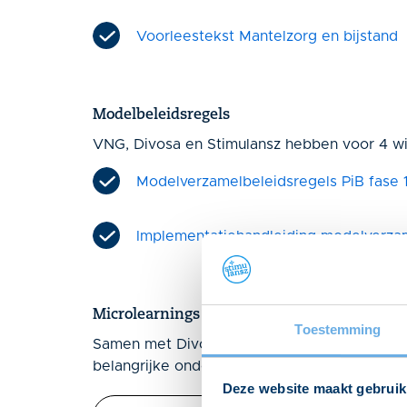
Voorleestekst Mantelzorg en bijstand
Modelbeleidsregels
VNG, Divosa en Stimulansz hebben voor 4 wi
Modelverzamelbeleidsregels PiB fase 
Implementatiehandleiding modelverza
Microlearnings
Toestemming
Samen met Divosa zijn er 4 gratis microle
belangrijke onderwerpen uit de Participatiew
Deze website maakt gebruik