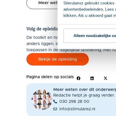
Meer weten over de Gratis microlearn
Stimulansz gebruikt cookies 
advertentiedoeleinden. Lees 
klikken. Als u akkoord gaat m
Volg de opleiding Participatiewet in balans
Alleen noodzakelijke c
De toolkit en handreiking helpen je op weg, m
anders liggen. In de opleiding Consulent Part
toepassen in de dagelijkse uitvoering, met ru
Bekijk de opleiding
Pagina delen op socials
Meer weten over dit onderwer
Redactie helpt je graag verder.
030 298 28 00
info@stimulansz.nl