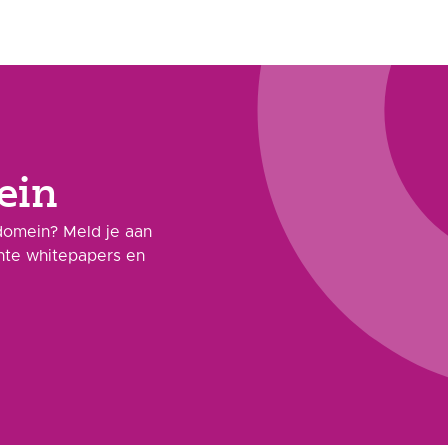
ein
domein? Meld je aan
ante whitepapers en