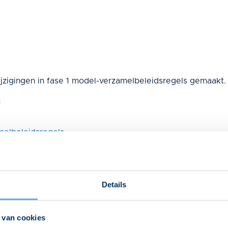
jzigingen in fase 1 model-verzamelbeleidsregels gemaakt.
1
melbeleidsregels
Details
arnings voor gemeentemedewerkers gemaakt over 4
et in balans.
 van cookies