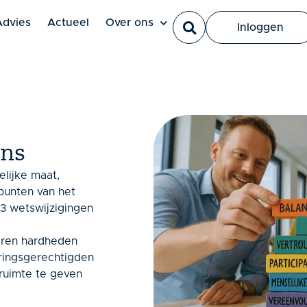
Ut elit tellus, luctus nec ullamcorper mattis, pulvinar dapi
Advies
Actueel
Over ons
Inloggen
ans
elijke maat,
punten van het
23 wetswijzigingen
aren hardheden
ringsgerechtigden
ruimte te geven