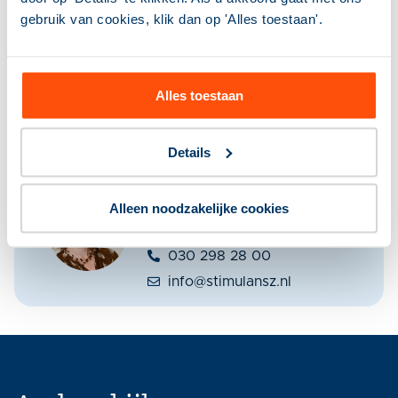
gebruik van cookies, klik dan op 'Alles toestaan'.
Download de handreiking Migranten en
bijstand
Alles toestaan
Pagina delen op
socials
Details
Meer weten over dit
onderwerp?
Alleen noodzakelijke cookies
Hanneke Willemsen helpt je
graag verder.
030 298 28 00
info@stimulansz.nl