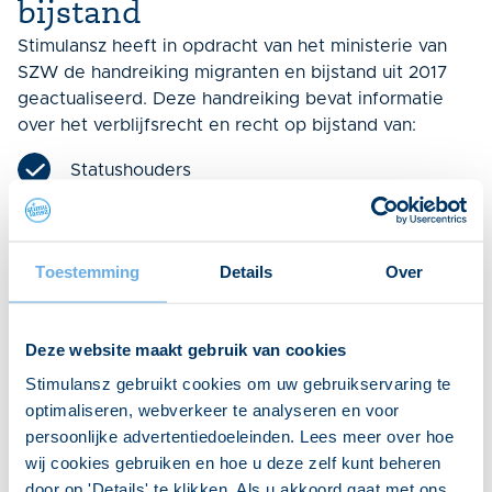
bijstand​
Stimulansz heeft in opdracht van het ministerie van
SZW de handreiking migranten en bijstand uit 2017
geactualiseerd. Deze handreiking bevat informatie
over het verblijfsrecht en recht op bijstand van:
Statushouders
EU-onderdanen
Toestemming
Details
Over
Derdelanders
Deze website maakt gebruik van cookies
De handreiking dient als informatiebron en
Stimulansz gebruikt cookies om uw gebruikservaring te
ondersteunt gemeenten bij het beoordelen van het
optimaliseren, webverkeer te analyseren en voor
recht op bijstand van vreemdelingen. De manier van
persoonlijke advertentiedoeleinden. Lees meer over hoe
een melding aan de IND doen is ook gewijzigd en
wij cookies gebruiken en hoe u deze zelf kunt beheren
opgenomen in de handreiking.
door op 'Details' te klikken. Als u akkoord gaat met ons