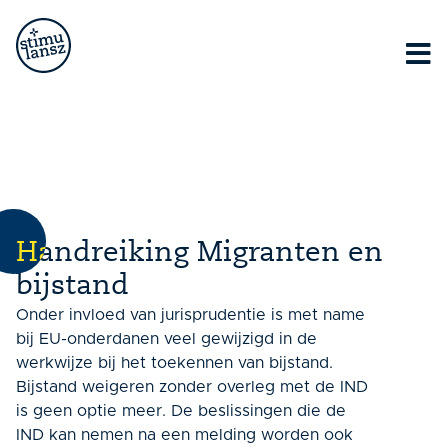
Lorem ipsum dolor sit amet, consectetur adipiscing elit.
Ut elit tellus, luctus nec ullamcorper mattis, pulvinar
dapibus leo.
Handreiking Migranten en
bijstand
Onder invloed van jurisprudentie is met name
bij EU-onderdanen veel gewijzigd in de
werkwijze bij het toekennen van bijstand.
Bijstand weigeren zonder overleg met de IND
is geen optie meer. De beslissingen die de
IND kan nemen na een melding worden ook