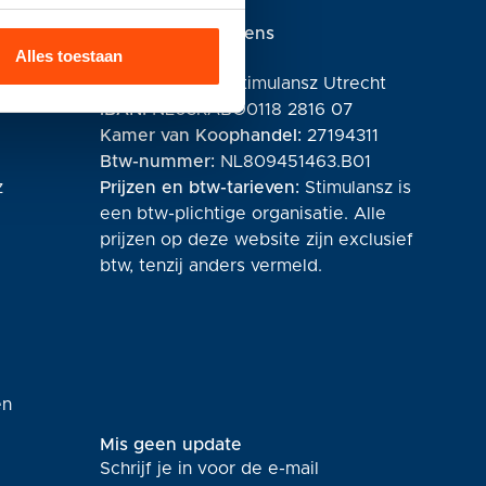
Financiële gegevens
Alles toestaan
Rabobank
T.n.v.:
Stichting Stimulansz Utrecht
IBAN:
NL03RABO0118 2816 07
Kamer van Koophandel:
27194311
Btw-nummer:
NL809451463.B01
z
Prijzen en btw-tarieven:
Stimulansz is
een btw-plichtige organisatie. Alle
prijzen op deze website zijn exclusief
btw, tenzij anders vermeld.
en
Mis geen update
Schrijf je in voor de e-mail