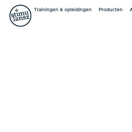
Lorem ipsum dolor sit amet, consectetur adipiscing elit. 
Trainingen & opleidingen
Producten