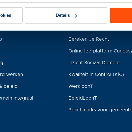
en
Producten
ookies
Details
tiewet
De Omgekeerde Toets ®
Advies
p
Bereken Je Recht
Online leerplatform Curieus
ng
Inzicht Sociaal Domein
rd werken
Kwaliteit in Control (KiC)
& beleid
WerkloonT
omein integraal
BeleidLoonT
Benchmarks voor gemeent