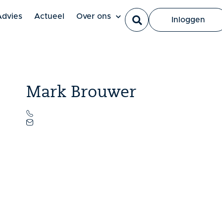
Ut elit tellus, luctus nec ullamcorper mattis, pulvinar dapi
Advies
Actueel
Over ons
Inloggen
Mark Brouwer