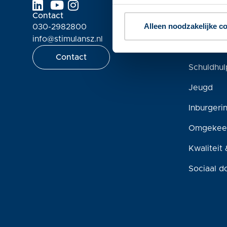
Contact
Werkveld
Alleen noodzakelijke c
030-2982800
Participa
info@stimulansz.nl
Wmo
Contact
Schuldhul
Jeugd
Inburgeri
Omgekee
Kwaliteit 
Sociaal d