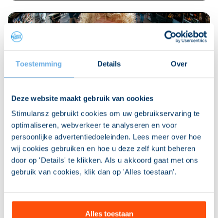
Toestemming
Details
Over
Deze website maakt gebruik van cookies
Stimulansz gebruikt cookies om uw gebruikservaring te
Divosa Benchmark Werk en Inkomen
optimaliseren, webverkeer te analyseren en voor
Je wilt inzicht in de resultaten van jouw
persoonlijke advertentiedoeleinden. Lees meer over hoe
gemeente op het vlak van werk en inkomen. Hoe
wij cookies gebruiken en hoe u deze zelf kunt beheren
ontwikkelt je bijstandsbestand zich? Wat levert je
door op 'Details' te klikken. Als u akkoord gaat met ons
aanpak op? En hoe doe je het ten opzichte van
gebruik van cookies, klik dan op 'Alles toestaan'.
andere gemeenten? Met de Divosa Benchmark
Werk en Inkomen krijg je daar helder inzicht in.
Je vergelijkt jouw resultaten met die van meer
dan 245 gemeenten en ziet hoe je beleid in de
Alles toestaan