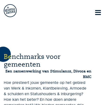
Lorem ipsum dolor sit amet, consectetur adipiscing elit.
Ut elit tellus, luctus nec ullamcorper mattis, pulvinar
dapibus leo.
Benchmarks voor
gemeenten
Een samenwerking van Stimulansz, Divosa en
BMC
Hoe presteert jouw gemeente op het gebied
van Werk & Inkomen, Klantbeleving, Armoede
& schulden en Statushouders & Inburgering?
Hoe kan het beter? En hoe doen andere