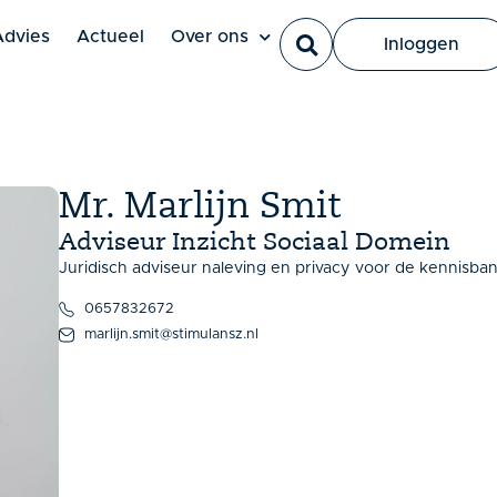
Ut elit tellus, luctus nec ullamcorper mattis, pulvinar dapi
Advies
Actueel
Over ons
Inloggen
Mr. Marlijn Smit
Adviseur Inzicht Sociaal Domein
Juridisch adviseur naleving en privacy voor de kennisban
0657832672
marlijn.smit@stimulansz.nl