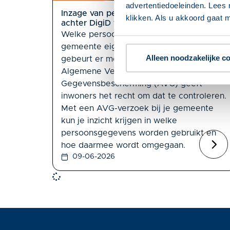
advertentiedoeleinden. Lees 
Inzage van persoonsgegevens mag niet
klikken. Als u akkoord gaat m
achter DigiD verborgen zitten
Welke persoonsgegevens heeft de
gemeente eigenlijk van jou? En wat
Alleen noodzakelijke c
gebeurt er met die informatie? De
Algemene Verordening
Gegevensbescherming (AVG) geeft
inwoners het recht om dat te controleren.
Met een AVG-verzoek bij je gemeente
kun je inzicht krijgen in welke
persoonsgegevens worden gebruikt en
hoe daarmee wordt omgegaan.
09-06-2026