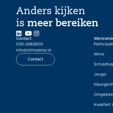
Anders kijken
is
meer bereiken
Contact
Werkveld
030-2982800
Participa
info@stimulansz.nl
Wmo
Contact
Schuldhul
Jeugd
Inburgeri
Omgekee
Kwaliteit 