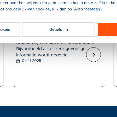
meer over hoe wij cookies gebruiken en hoe u deze zelf kunt behe
Een klant wil het gesprek opnemen; kan
et ons gebruik van cookies, klik dan op 'Alles toestaan'.
een klantmanager dit weigeren?
Het verzoek van een inwoner om een
geluidsopname te maken, moet een
ookies
Details
klantmanager in beginsel inwilligen. Dit is
alleen anders als er zwaarwegende
redenen zijn om opname te verbieden.
Bijvoorbeeld als er zeer gevoelige
informatie wordt gedeeld.
04-11-2025