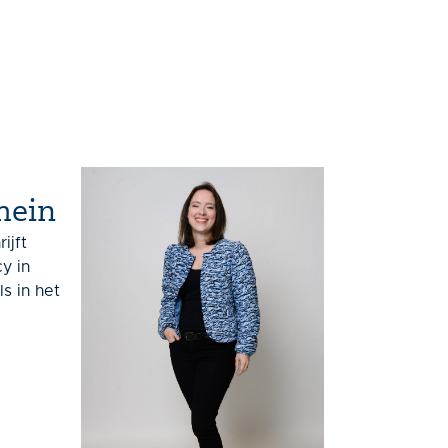
mein
ijft
y in
s in het