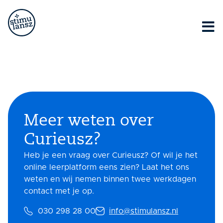
Lorem ipsum dolor sit amet, consectetur adipiscing elit.
Ut elit tellus, luctus nec ullamcorper mattis, pulvinar
dapibus leo.
Ja, ik heb interesse in Curieusz
Meer weten over
Curieusz?
Heb je een vraag over Curieusz? Of wil je het
online leerplatform eens zien? Laat het ons
weten en wij nemen binnen twee werkdagen
contact met je op.
030 298 28 00
info@stimulansz.nl