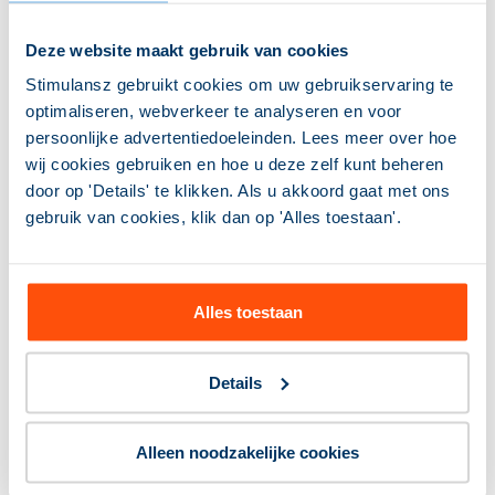
zelfs als nagenoeg zeker is dat het geen gevolgen
voor de uitkering heeft, en dit op straffe van boete.
Deze website maakt gebruik van cookies
Ook komt de vraag op, of het niet verstandiger is om
Stimulansz gebruikt cookies om uw gebruikservaring te
in de Participatiewet over te stappen naar een ander
optimaliseren, webverkeer te analyseren en voor
inkomensbegrip? Een uitdaging voor wat wordt
persoonlijke advertentiedoeleinden. Lees meer over hoe
aangeduid als spoor 2, de fundamentele herziening
wij cookies gebruiken en hoe u deze zelf kunt beheren
van de Participatiewet. Een inkomensbegrip dat beter
door op 'Details' te klikken. Als u akkoord gaat met ons
aansluit bij de leefwereld van inwoners en meer
gebruik van cookies, klik dan op 'Alles toestaan'.
overeenstemt met andere inkomensbegrippen in ons
wetgevingsstelsel.
Heb je meer behoefte aan inzichten over de
uitvoering va de Participatiewet? Raadpleeg onze
Alles toestaan
kennisbank Inzicht Sociaal Domein
.
Details
Training Participatiewet in
de praktijk
Alleen noodzakelijke cookies
Inkomen, vermogen, kostenbesparingen: als consulent
beoordeel je dagelijks situaties waar de wet geen