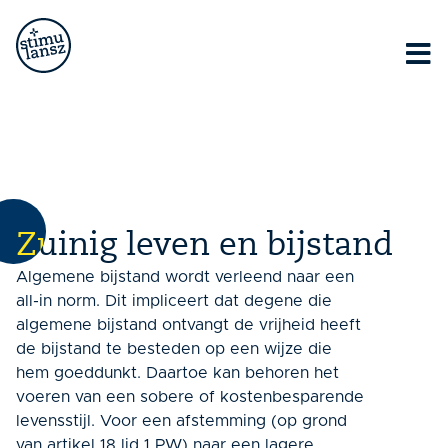
Lorem ipsum dolor sit amet, consectetur adipiscing elit.
Ut elit tellus, luctus nec ullamcorper mattis, pulvinar
dapibus leo.
Zuinig leven en bijstand
Algemene bijstand wordt verleend naar een
all-in norm. Dit impliceert dat degene die
algemene bijstand ontvangt de vrijheid heeft
de bijstand te besteden op een wijze die
hem goeddunkt. Daartoe kan behoren het
voeren van een sobere of kostenbesparende
levensstijl. Voor een afstemming (op grond
van artikel 18 lid 1 PW) naar een lagere