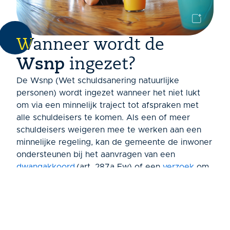
Wanneer wordt de
Wsnp
ingezet?
De Wsnp (Wet schuldsanering natuurlijke
personen) wordt ingezet wanneer het niet lukt
om via een minnelijk traject tot afspraken met
alle schuldeisers te komen.
Als
ee
n of meer
schuldeisers weigeren mee te werken aan een
minnelijke regeling, kan de gemeente de inwoner
ondersteunen bij het aanvragen van een
dwangakkoord
(art. 287a
Fw
)
of een
verzoek
om
toelating tot de
Wsnp
(art. 284
Fw
).
A
ls een
inwoner bijvoorbeeld niet precies weet waar er
schulden zijn, kan een
W
snp
een goede oplossing
zijn om het toch goed te regelen
.
V
oor sommige
schulden is een minnelijke regeling niet