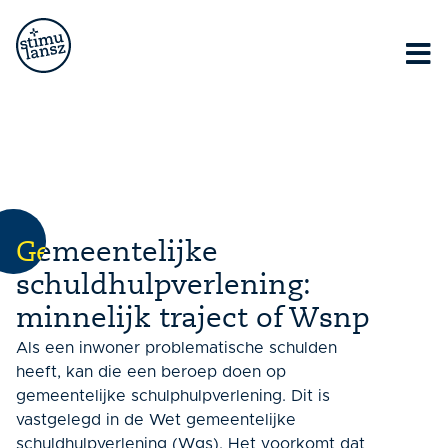
Lorem ipsum dolor sit amet, consectetur adipiscing elit.
Ut elit tellus, luctus nec ullamcorper mattis, pulvinar
dapibus leo.
Gemeentelijke
schuldhulpverlening:
minnelijk traject of Wsnp
Als een inwoner problematische schulden
heeft, kan die een beroep doen op
gemeentelijke schulphulpverlening. Dit is
vastgelegd in de Wet gemeentelijke
schuldhulpverlening (Wgs). Het voorkomt dat