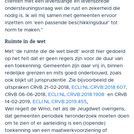
cliënten met een levenslange en levensbrede
ondersteuningsvraag wel de rust en zekerheid die
nodig is. Ik wil mij samen met gemeenten ervoor
inzetten om ‘een passende beschikkingsduur’ tot
norm te maken.”
Ruimte in de wet
Met ‘de ruimte die de wet biedt’ wordt hier gedoeld
op het feit dat er geen regels zijn voor de duur van
een toekenning. Gemeenten zijn daar vrij in, binnen
redelijke grenzen en mits goed onderbouwd, zoals
ook blijkt uit jurisprudentie. Zie bijvoorbeeld de
uitspraken
CRvB 21-02-2018,
ECLI:NL:CRVB:2018:607
,
CRvB 06-06-2018,
ECLI:NL:CRVB:2018:1908
en
CRvB
14-02-2019,
ECLI:NL:CRVB:2019:455
.
Wel regelt de Wmo, net als de Jeugdwet overigens,
dat gemeenten periodiek heronderzoek moeten doen
om te zien of er aanleiding is een (lopende)
toekenning van een maatwerkvoorziening of