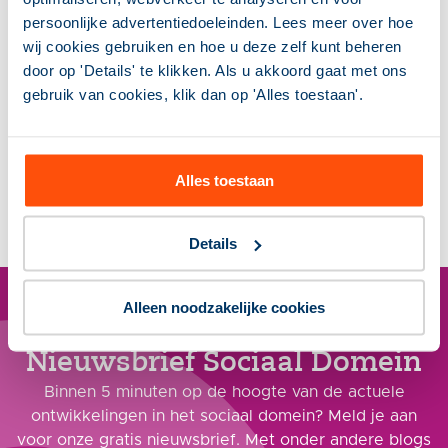
Pagina delen op
persoonlijke advertentiedoeleinden. Lees meer over hoe
socials
wij cookies gebruiken en hoe u deze zelf kunt beheren
door op 'Details' te klikken. Als u akkoord gaat met ons
Meer weten over dit
gebruik van cookies, klik dan op 'Alles toestaan'.
onderwerp?
Mr. Paul Norp helpt je graag
verder.
030 298 28 00
Alles toestaan
info@stimulansz.nl
Details
Alleen noodzakelijke cookies
Nieuwsbrief Sociaal Domein
Binnen 5 minuten op de hoogte van de actuele
ontwikkelingen in het sociaal domein? Meld je aan
voor onze gratis nieuwsbrief. Met onder andere blogs