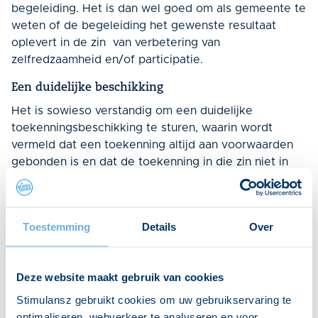
begeleiding. Het is dan wel goed om als gemeente te
weten of de begeleiding het gewenste resultaat
oplevert in de zin van verbetering van
zelfredzaamheid en/of participatie.
Een duidelijke beschikking
Het is sowieso verstandig om een duidelijke
toekenningsbeschikking te sturen, waarin wordt
vermeld dat een toekenning altijd aan voorwaarden
gebonden is en dat de toekenning in die zin niet in
steen gehouwen is. Het is raadzaam cliënten daarbij
tevens – zo concreet mogelijk – op hun
inlichtingenplicht te wijzen.Wilt u op de hoogte blijven
Toestemming
Details
Over
van recente en komende ontwikkelingen in de Wmo?
Meld u dan aan voor Actualiteitendagen Wmo. We
brengen u in 1 dag op de hoogte van alle recente
Deze website maakt gebruik van cookies
jurisprudentie en ontwikkelingen.
Stimulansz gebruikt cookies om uw gebruikservaring te
optimaliseren, webverkeer te analyseren en voor