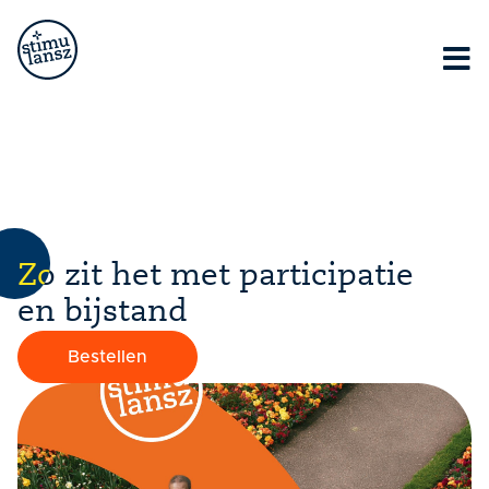
Lorem ipsum dolor sit amet, consectetur adipiscing elit.
Ut elit tellus, luctus nec ullamcorper mattis, pulvinar
dapibus leo.
Zo zit het met participatie
en bijstand
Bestellen