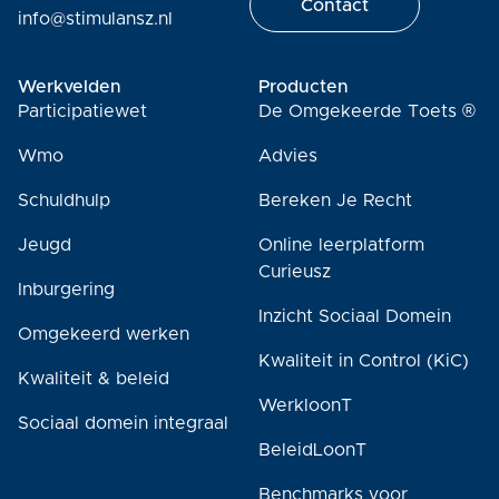
Contact
info@stimulansz.nl
Werkvelden
Producten
Participatiewet
De Omgekeerde Toets ®
Wmo
Advies
Schuldhulp
Bereken Je Recht
Jeugd
Online leerplatform
Curieusz
Inburgering
Inzicht Sociaal Domein
Omgekeerd werken
Kwaliteit in Control (KiC)
Kwaliteit & beleid
WerkloonT
Sociaal domein integraal
BeleidLoonT
Benchmarks voor