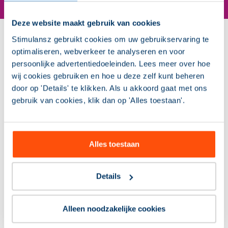
Deze website maakt gebruik van cookies
Stimulansz gebruikt cookies om uw gebruikservaring te
Anderen bekeken ook
optimaliseren, webverkeer te analyseren en voor
persoonlijke advertentiedoeleinden. Lees meer over hoe
wij cookies gebruiken en hoe u deze zelf kunt beheren
door op 'Details' te klikken. Als u akkoord gaat met ons
gebruik van cookies, klik dan op 'Alles toestaan'.
Alles toestaan
Details
Het Stimulansz Privacykwartet
Hoe zorg je dat privacy en gegevensdelen echt
Alleen noodzakelijke cookies
gaan leven in je team? Met Het Stimulansz
Privacykwartet ga je op een leuke en leerzame