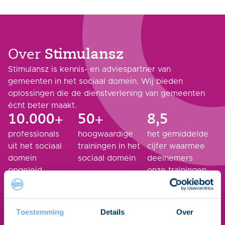
Over
Stimulansz
Stimulansz is kennis- en adviespartner van
gemeenten in het sociaal domein. Wij bieden
oplossingen die de dienstverlening van gemeenten
écht beter maakt.
10.000+
50+
8,5
professionals
hoogwaardige
het gemiddelde
uit het sociaal
trainingen in het
cijfer waarmee
domein
sociaal domein
deelnemers
opgeleid
onze trainingen
beoordelen
Over ons
Toestemming
Details
Over