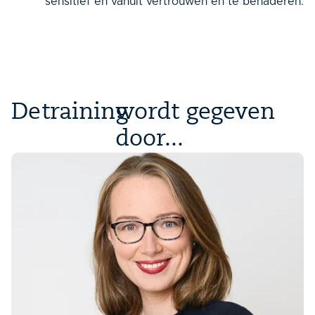
sensitief en vanuit vertrouwen en te benaderen.
De
training
wordt gegeven
door...