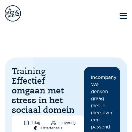
Lorem ipsum dolor sit amet, consectetur adipiscing elit.
Ut elit tellus, luctus nec ullamcorper mattis, pulvinar
dapibus leo.
Training
Incompany
Effectief
We
omgaan met
denken
graag
stress in het
met je
sociaal domein
mee over
een
1 dag
in overleg
passend
Offertebasis