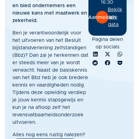
16:30
en bied ondernemers een
Bekijk
nieuwe kans met maatwerk en
alle
Aanmelden
zekerheid.
data
Ben je verantwoordelijk voor
Pagina delen
het uitvoeren van het Besluit
op socials
bijstandverlening zelfstandigen
(Bbz)? Dan zal je herkennen dat
er steeds meer van je wordt
verwacht. Naast de basiskennis
van het Bbz heb je ook bredere
kennis en vaardigheden nodig.
Tijdens deze opleiding verdiep
je jouw kennis stapsgewijs en
kun je na afloop zelf het
levensvatbaarheidsonderzoek
uitvoeren.
Alles nog eens rustig nalezen?