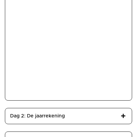
persoonsgebonden aftrekposten,
verliesverrekening, lijfrenten);
verwerking privé gebruik auto in de
IB/LB/Vpb;
wat te doen als een klant in de BBZ-regeling
overlijdt en wat als er schulden zijn en geen
erfgenamen;
hoe om te gaan met de FOR bij
bedrijfsbeëindiging.
Dag 2: De jaarrekening