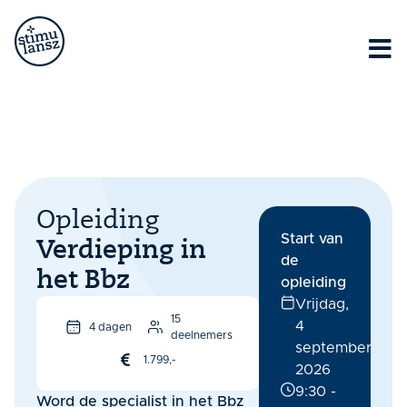
Lorem ipsum dolor sit amet, consectetur adipiscing elit.
Ut elit tellus, luctus nec ullamcorper mattis, pulvinar
dapibus leo.
Opleiding
Start van
Verdieping in
de
het Bbz
opleiding
Vrijdag,
15
4
4 dagen
deelnemers
september
1.799,-
2026
9:30 -
Word de specialist in het Bbz