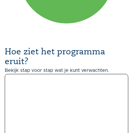
Hoe ziet het programma
eruit?
Bekijk stap voor stap wat je kunt verwachten.
Dag 1: Belastingaangifte
aangifte inkomstenbelasting van de
ondernemer (IB en Vpb);
begrip van hoe de Wet inkomstenbelasting is
opgebouwd (box 1, box 2, box 3,