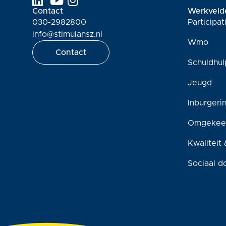
Contact
Werkveld
030-2982800
Participa
info@stimulansz.nl
Wmo
Contact
Schuldhul
Jeugd
Inburgeri
Omgekee
Kwaliteit 
Sociaal d