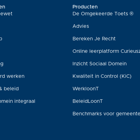
en
Producten
tiewet
De Omgekeerde Toets ®
Advies
p
Bereken Je Recht
Online leerplatform Curieus
ng
Inzicht Sociaal Domein
rd werken
Kwaliteit in Control (KiC)
& beleid
WerkloonT
omein integraal
BeleidLoonT
Benchmarks voor gemeent