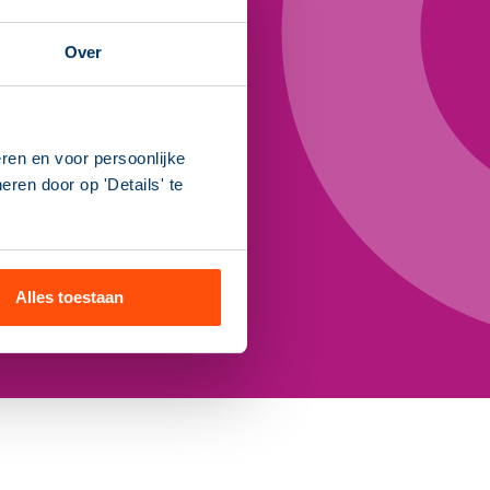
Over
ein
ren en voor persoonlijke
domein? Meld je aan
ren door op 'Details' te
ante whitepapers en
Alles toestaan