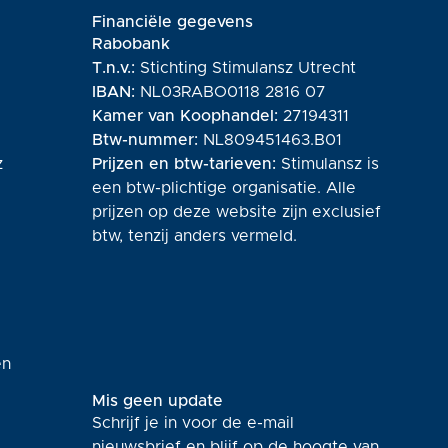
Financiële gegevens
Rabobank
T.n.v.:
Stichting Stimulansz Utrecht
IBAN:
NL03RABO0118 2816 07
Kamer van Koophandel:
27194311
Btw-nummer:
NL809451463.B01
z
Prijzen en btw-tarieven:
Stimulansz is
een btw-plichtige organisatie. Alle
prijzen op deze website zijn exclusief
btw, tenzij anders vermeld.
en
Mis geen update
Schrijf je in voor de e-mail
nieuwsbrief en blijf op de hoogte van