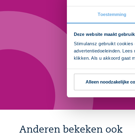
Toestemming
Ni
Deze website maakt gebruik
Stimulansz gebruikt cookies 
Binnen 5 minuten op
advertentiedoeleinden. Lees 
voor onze gratis n
klikken. Als u akkoord gaat m
Alleen noodzakelijke c
Anderen bekeken ook