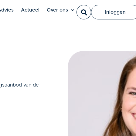
Ut elit tellus, luctus nec ullamcorper mattis, pulvinar dapi
Advies
Actueel
Over ons
Inloggen
ingsaanbod van de