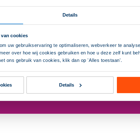
Details
euwsbrief Sociaal Dom
 van cookies
om uw gebruikservaring te optimaliseren, webverkeer te analyse
 de hoogte van de actuele ontwikkelingen in het sociaal 
meer over hoe wij cookies gebruiken en hoe u deze zelf kunt behe
ieuwsbrief. Met onder andere blogs van experts, interess
et ons gebruik van cookies, klik dan op 'Alles toestaan'.
toelichting op wet- en regelgeving.
Aanmelden nieuwsbrief
ookies
Details