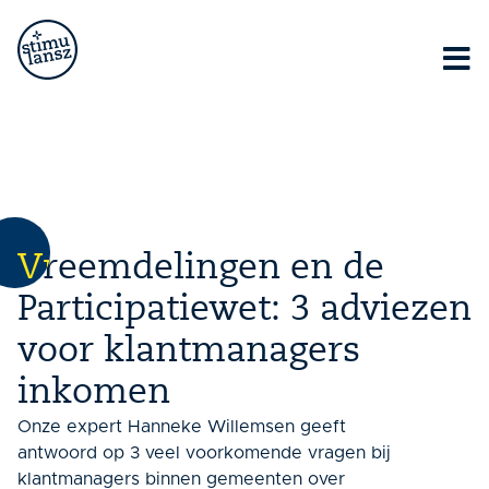
Lorem ipsum dolor sit amet, consectetur adipiscing elit.
Ut elit tellus, luctus nec ullamcorper mattis, pulvinar
dapibus leo.
Vreemdelingen en de
Participatiewet: 3 adviezen
voor klantmanagers
inkomen
Onze expert Hanneke Willemsen geeft
antwoord op 3 veel voorkomende vragen bij
klantmanagers binnen gemeenten over