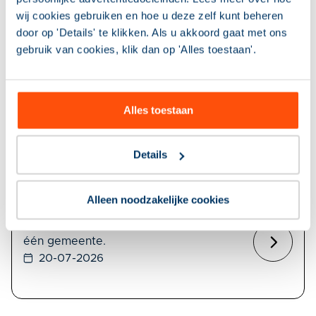
omgekeerd gaan werken
wij cookies gebruiken en hoe u deze zelf kunt beheren
De Arbeidsinspectie benoemde onlangs een
door op 'Details' te klikken. Als u akkoord gaat met ons
kwetsbaar punt in de uitvoering van de
gebruik van cookies, klik dan op 'Alles toestaan'.
Participatiewet. Gemeenten krijgen meer ruimte
om maatwerk te leveren aan inwoners die een
beroep doen op de bijstand. Een goede
ontwikkeling, want menselijke maat, vertrouwen
Alles toestaan
en eenvoud zijn de kern van de Participatiewet in
balans. Maar diezelfde ruimte leidt volgens de
Details
inspectie ook tot een risico: ongelijke
behandeling. De ene consulent benut de ruimte
volop, de andere werkt liever volgens
Alleen noodzakelijke cookies
standaardregels. Het gevolg? Er zitten verschillen
tussen gemeenten en tussen consulenten binnen
één gemeente.
20-07-2026