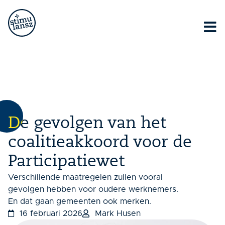
Lorem ipsum dolor sit amet, consectetur adipiscing elit.
Ut elit tellus, luctus nec ullamcorper mattis, pulvinar
dapibus leo.
De gevolgen van het
coalitieakkoord voor de
Participatiewet
Verschillende maatregelen zullen vooral
gevolgen hebben voor oudere werknemers.
En dat gaan gemeenten ook merken.
16 februari 2026
Mark Husen