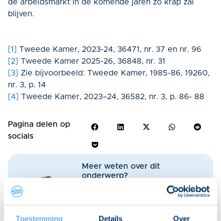
de arbeidsmarkt in de komende jaren zo krap zal
blijven.
[1]
Tweede Kamer, 2023-24, 36471, nr. 37 en nr. 96
[2]
Tweede Kamer 2025-26, 36848, nr. 31
[3]
Zie bijvoorbeeld: Tweede Kamer, 1985-86, 19260,
nr. 3, p. 14
[4]
Tweede Kamer, 2023–24, 36582, nr. 3, p. 86- 88
Pagina delen op
socials
Meer weten over dit
onderwerp?
Mark Husen helpt je graag
verder.
030 298 28 00
Toestemming
Details
Over