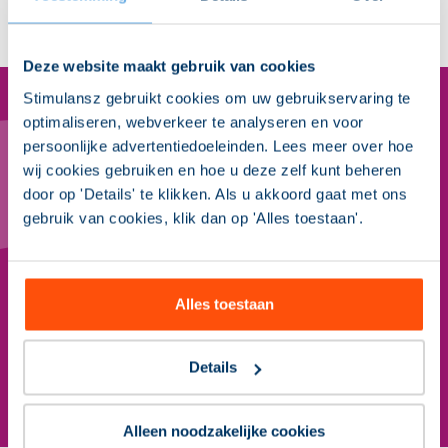
info@stimulansz.nl
Deze website maakt gebruik van cookies
Stimulansz gebruikt cookies om uw gebruikservaring te
optimaliseren, webverkeer te analyseren en voor
persoonlijke advertentiedoeleinden. Lees meer over hoe
Nieuwsbrief Sociaal Domein
wij cookies gebruiken en hoe u deze zelf kunt beheren
Binnen 5 minuten op de hoogte van de actuele
door op 'Details' te klikken. Als u akkoord gaat met ons
ontwikkelingen in het sociaal domein? Meld je aan
gebruik van cookies, klik dan op 'Alles toestaan'.
voor onze gratis nieuwsbrief. Met onder andere blogs
van experts, interessante whitepapers en toelichting
op wet- en regelgeving.
Alles toestaan
Aanmelden nieuwsbrief
Details
Alleen noodzakelijke cookies