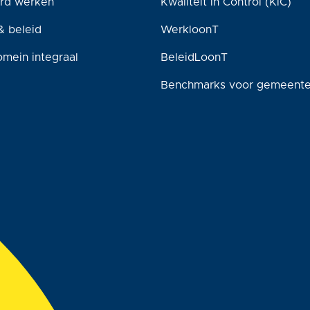
rd werken
Kwaliteit in Control (KiC)
& beleid
WerkloonT
omein integraal
BeleidLoonT
Benchmarks voor gemeent