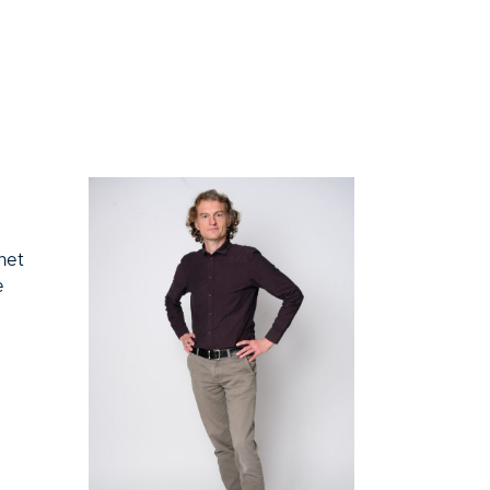
het
e