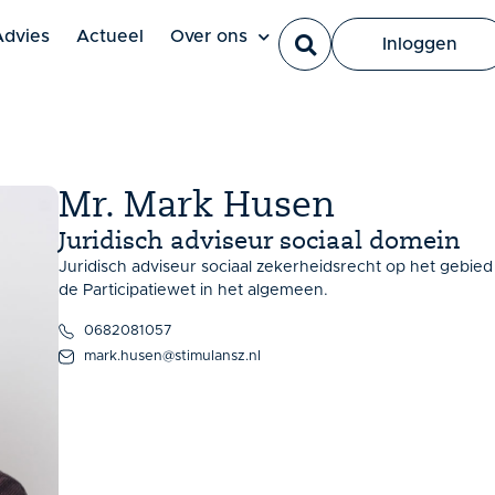
Ut elit tellus, luctus nec ullamcorper mattis, pulvinar dapi
Advies
Actueel
Over ons
Inloggen
Mr. Mark Husen
Juridisch adviseur sociaal domein
Juridisch adviseur sociaal zekerheidsrecht op het gebied
de Participatiewet in het algemeen.
0682081057
mark.husen@stimulansz.nl