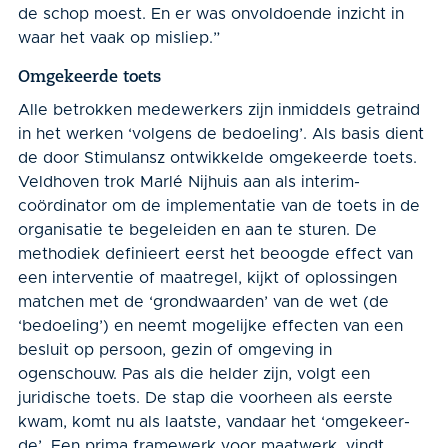
de schop moest. En er was onvoldoende inzicht in
waar het vaak op misliep.”
Omgekeerde toets
Alle betrokken medewerkers zijn inmiddels getraind
in het werken ‘volgens de bedoeling’. Als basis dient
de door Stimulansz ontwik­kelde omgekeerde toets.
Veldhoven trok Marlé Nijhuis aan als interim-
coördina­tor om de implementatie van de toets in de
organisatie te begeleiden en aan te sturen. De
methodiek definieert eerst het beoogde effect van
een interventie of maatregel, kijkt of oplossingen
matchen met de ‘grondwaarden’ van de wet (de
‘bedoeling’) en neemt mogelijke effecten van een
besluit op persoon, gezin of omgeving in
ogenschouw. Pas als die helder zijn, volgt een
juridische toets. De stap die voorheen als eerste
kwam, komt nu als laatste, vandaar het ‘omgekeer­
de’. Een prima framewerk voor maatwerk, vindt