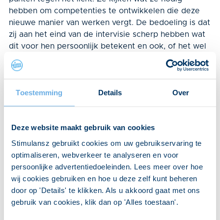
hebben om competenties te ont­wikkelen die deze
nieuwe manier van werken vergt. De bedoeling is dat
zij aan het eind van de intervisie scherp hebben wat
dit voor hen persoonlijk betekent en ook, of het wel
bij ze past.”
Ook in coronacrisis
Toestemming
Details
Over
Van Gansewinkel ziet ‘hele mooie
samenwerkingscon­structies ontstaan’. “Collega’s van
verschillende disciplines zoeken elkaar op en gaan
Deze website maakt gebruik van cookies
echt met elkaar aan de slag: waar beginnen we,
heeft het wel effect, past het wel of niet in de
Stimulansz gebruikt cookies om uw gebruikservaring te
regels, hoe kunnen we het verantwoorden?” Zelfs nu
optimaliseren, webverkeer te analyseren en voor
bijna iedereen op afstand werkt vanwege de
persoonlijke advertentiedoeleinden. Lees meer over hoe
coronacrisis, werpt de andere werkwijze haar
wij cookies gebruiken en hoe u deze zelf kunt beheren
vruchten af, is haar overtuiging. “Collega’s die minder
door op 'Details' te klikken. Als u akkoord gaat met ons
druk zijn dan andere, bieden spontaan aan om bij te
gebruik van cookies, klik dan op 'Alles toestaan'.
springen. Eerder had iedereen zijn eigen terrein en