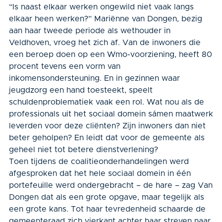
“Is naast elkaar werken ongewild niet vaak langs
elkaar heen werken?” Mariënne van Dongen, bezig
aan haar tweede periode als wethouder in
Veldhoven, vroeg het zich af. Van de inwoners die
een beroep doen op een Wmo-voorziening, heeft 80
procent tevens een vorm van
inkomensondersteuning. En in gezinnen waar
jeugdzorg een hand toesteekt, speelt
schuldenproblematiek vaak een rol. Wat nou als de
professionals uit het sociaal domein sámen maatwerk
leverden voor deze cliënten? Zijn inwoners dan niet
beter geholpen? En leidt dat voor de gemeente als
geheel niet tot betere dienstverlening?
Toen tijdens de coalitieonderhandelingen werd
afgesproken dat het hele sociaal domein in één
portefeuille werd ondergebracht – de hare – zag Van
Dongen dat als een grote opgave, maar tegelijk als
een grote kans. Tot haar tevredenheid schaarde de
gemeenteraad zich vierkant achter haar streven naar