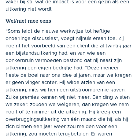
vaker bij stil wat de impact is voor een gezin als een
uitkering niet wordt
Wel/niet mee eens
“Soms leidt de nieuwe werkwijze tot heftige
onderlinge discussies”, voegt Nijhuis eraan toe. Zij
noemt het voorbeeld van een cliënt die al twintig jaar
een bijstandsuitkering had, en van wie een
donkerbruin vermoeden bestond dat hij naast zijn
uitkering een eigen bedrijfje had. “Deze meneer
fleste de boel naar ons idee al jaren, maar we kregen
er geen vinger achter. Hij wilde afzien van een
uitkering, mits wij hem een uitstroompremie gaven.
Zulke pre­mies kennen wij niet meer. Eén ding wisten
we zeker: zouden we weigeren, dan kregen we hem
nooit of te nimmer uit de uitkering. Hij kreeg een
overbruggings­uitkering van één maand die hij, als hij
zich binnen een jaar weer zou melden voor een
uitkering, zou moeten terugbetalen. Er waren