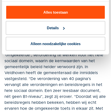
maakte men zich minder zorgen over een ander. De
samen­werkingsgeest heeft er beslist door
Alles toestaan
gewonnen.”
Schrappen in beleidsregels
Details
Wat wethouder Van Dongen haar collega-
bestuurders nog graag wil meegeven: integraliteit
komt beter uit de verf als er ook flink geschrapt
Alleen noodzakelijke cookies
wordt in beleidsregels. Dat kan door met één, ook
‘omge­keerde’, verordening te werken voor het hele
sociaal domein, waarin de kern­waarden van het
gemeentelijk beleid helder verwoord zijn. In
Veldhoven heeft de gemeenteraad die inmiddels
vastgesteld. “De verordening van 40 pagina’s
vervangt alle verordeningen en beleidsregels in het
hele sociaal domein. Een zeer leesbaar document,
nét geen B1-niveau”, zegt zij erover. “Doordat wij alle
beleidsregels hebben bekeken, hebben wij echt
ervaren hoe de omgekeerde toets in elkaar zit. Met