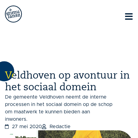
Lorem ipsum dolor sit amet, consectetur adipiscing elit.
Ut elit tellus, luctus nec ullamcorper mattis, pulvinar
dapibus leo.
Veldhoven op avontuur in
het sociaal domein
De gemeente Veldhoven neemt de interne
processen in het sociaal domein op de schop
om maatwerk te kunnen bieden aan
inwoners.
27 mei 2020
Redactie