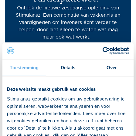
Ontdek de
nieuwe zesdaagse opleiding
van
Stimulansz. Een combinatie van vakkennis en
vaardigheden om inwoners écht verder te
helpen, door niet alleen te weten wat mag
maar ook wat werkt.
Opleiding Consulent
Participatiewet
Toestemming
Details
Over
Pagina delen op
Deze website maakt gebruik van cookies
socials
Stimulansz gebruikt cookies om uw gebruikservaring te
optimaliseren, webverkeer te analyseren en voor
Meer weten over dit
persoonlijke advertentiedoeleinden. Lees meer over hoe
onderwerp?
wij cookies gebruiken en hoe u deze zelf kunt beheren
Redactie helpt je graag verder.
door op 'Details' te klikken. Als u akkoord gaat met ons
030 298 28 00
gebruik van cookies, klik dan op 'Alles toestaan'.