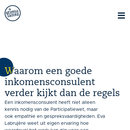
Lorem ipsum dolor sit amet, consectetur adipiscing elit.
Ut elit tellus, luctus nec ullamcorper mattis, pulvinar
dapibus leo.
Waarom een goede
inkomensconsulent
verder kijkt dan de regels
Een inkomensconsulent heeft niet alleen
kennis nodig van de Participatiewet, maar
ook empathie en gespreksvaardigheden. Eva
Labrujère weet uit eigen ervaring hoe