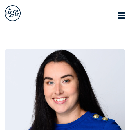
Lorem ipsum dolor sit amet, consectetur adipiscing elit.
Ut elit tellus, luctus nec ullamcorper mattis, pulvinar
dapibus leo.