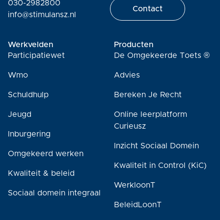
030-2982800
Contact
info@stimulansz.nl
Werkvelden
Producten
Participatiewet
De Omgekeerde Toets ®
Wmo
Advies
Schuldhulp
Bereken Je Recht
Jeugd
Online leerplatform
Curieusz
Inburgering
Inzicht Sociaal Domein
Omgekeerd werken
Kwaliteit in Control (KiC)
Kwaliteit & beleid
WerkloonT
Sociaal domein integraal
BeleidLoonT