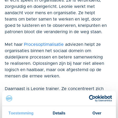
er echt speelt in organisaties. Ze is verbindend,
zorgvuldig en doelgericht. Leonie werkt met
aandacht voor mens en organisatie. Ze helpt
teams om beter samen te werken en legt, door
goed te luisteren en te observeren, knelpunten en
patronen bloot die verandering in de weg staan.
Met haar
Procesoptimalisatie
adviezen helpt ze
organisaties binnen het sociaal domein om
duidelijkere processen en betere samenwerking
te realiseren. Oplossingen zijn bij haar niet alleen
logisch en haalbaar, maar ook afgestemd op de
mensen die ermee werken.
Daarnaast is Leonie trainer. Ze concentreert zich
voornamelijk op het geven van
kennis- en
vaardigheidstrainingen over de Wmo
, maar geeft
daarnaast ook vaardigheids- en procestrainingen
Toestemming
Details
Over
zoals de
omgekeerde toets
en de
opleiding