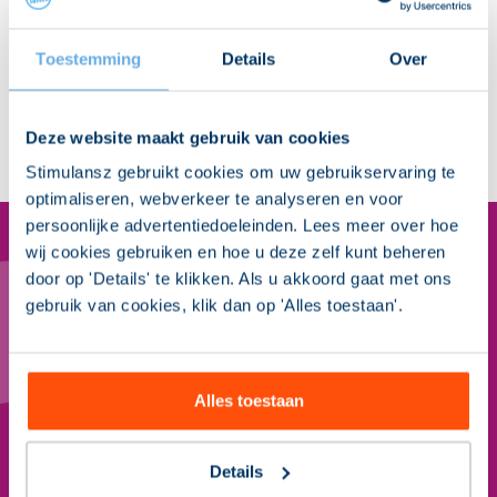
Meer weten over dit
onderwerp?
Anitra Vink helpt je graag
Toestemming
Details
Over
verder.
030 298 28 00
info@stimulansz.nl
Deze website maakt gebruik van cookies
Stimulansz gebruikt cookies om uw gebruikservaring te
optimaliseren, webverkeer te analyseren en voor
persoonlijke advertentiedoeleinden. Lees meer over hoe
wij cookies gebruiken en hoe u deze zelf kunt beheren
door op 'Details' te klikken. Als u akkoord gaat met ons
Nieuwsbrief Sociaal Domein
gebruik van cookies, klik dan op 'Alles toestaan'.
Binnen 5 minuten op de hoogte van de actuele
ontwikkelingen in het sociaal domein? Meld je aan
voor onze gratis nieuwsbrief. Met onder andere blogs
Alles toestaan
van experts, interessante whitepapers en toelichting
op wet- en regelgeving.
Details