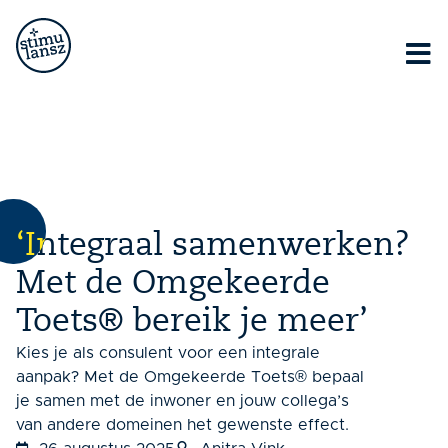
Lorem ipsum dolor sit amet, consectetur adipiscing elit.
Ut elit tellus, luctus nec ullamcorper mattis, pulvinar
dapibus leo.
‘Integraal samenwerken?
Met de Omgekeerde
Toets® bereik je meer’
Kies je als consulent voor een integrale
aanpak? Met de Omgekeerde Toets® bepaal
je samen met de inwoner en jouw collega’s
van andere domeinen het gewenste effect.