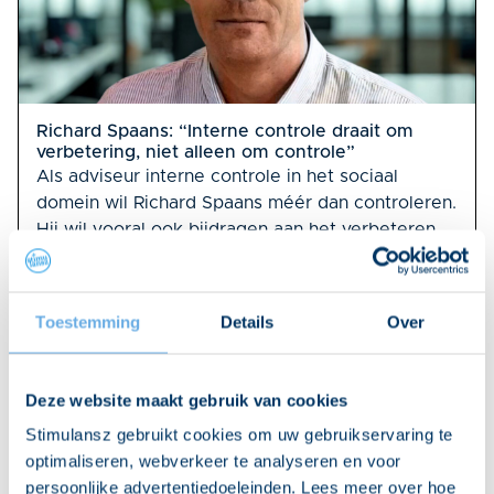
Richard Spaans: “Interne controle draait om
verbetering, niet alleen om controle”
Als adviseur interne controle in het sociaal
domein wil Richard Spaans méér dan controleren.
Hij wil vooral ook bijdragen aan het verbeteren
van beleid en uitvoering, samen met zijn
collega’s. Dat betekent: knelpunten opsporen en
daar snel mee aan de slag. De tool Kwaliteit in
Toestemming
Details
Over
Control (KiC) is voor hem onmisbaar. “Het maakt
mijn werk heel overzichtelijk en inzichtelijk.”
01-07-2025
Deze website maakt gebruik van cookies
Stimulansz gebruikt cookies om uw gebruikservaring te
optimaliseren, webverkeer te analyseren en voor
persoonlijke advertentiedoeleinden. Lees meer over hoe