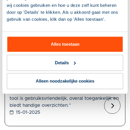
wij cookies gebruiken en hoe u deze zelf kunt beheren
door op 'Details' te klikken. Als u akkoord gaat met ons
gebruik van cookies, klik dan op 'Alles toestaan'.
Alles toestaan
40 jaar interne controle: van Exelletjes naar KiC
Elke euro die een gemeente uitgeeft, moet
Details
rechtmatig worden besteed. Als interne
controleur hield Hans Vugts daar toezicht op,
met behulp van de tool Kwaliteit in Controle
Alleen noodzakelijke cookies
(KiC). Eind 2024 ging hij met pensioen. “KiC helpt
interne controleurs hun werk goed te doen. De
tool is gebruiksvriendelijk, overal toegankelijk en
biedt handige overzichten.”
15-01-2025