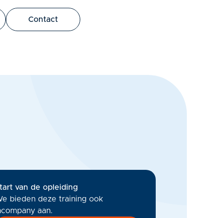
bus leo.
Contact
tart van de opleiding
e bieden deze training ook
ncompany aan.