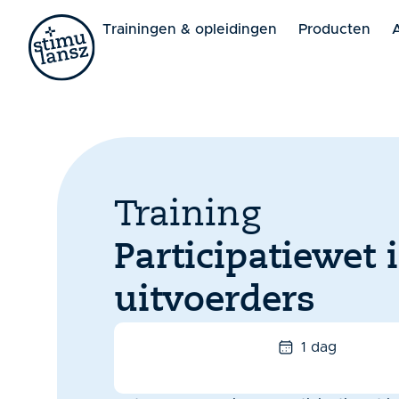
Lorem ipsum dolor sit amet, consectetur adipiscing elit. 
Trainingen & opleidingen
Producten
Training
Participatiewet 
uitvoerders
1 dag