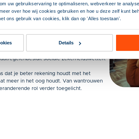
om uw gebruikservaring te optimaliseren, webverkeer te analyse
 worden ongeveer 20 artikelen aangepast,
meer over hoe wij cookies gebruiken en hoe u deze zelf kunt behe
stilstaan. Ook de aanpassingen die nodig zijn
et ons gebruik van cookies, klik dan op 'Alles toestaan'.
deze wijzigingen komen aan bod.
dere wetten gewijzigd die gevolgen hebben
ookies
Details
besteden daarom ook aandacht aan de Wet
 dienstverlening, de Wet versterking
atregelenbesluit sociale zekerheidswetten.
ans dat je beter rekening houdt met het
at meer in het oog houdt. Van wantrouwen
eranderende rol verder toegelicht.