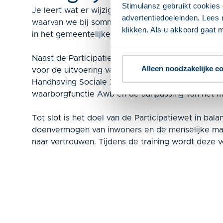
Stimulansz gebruikt cookies 
Je leert wat er wijzigt in de Participatiewet. Er
advertentiedoeleinden. Lees 
waarvan we bij sommige kort en bij andere langer 
klikken. Als u akkoord gaat m
in het gemeentelijke beleid naar aanleiding van 
Naast de Participatiewet in balans worden er an
Alleen noodzakelijke c
voor de uitvoering van de Participatiewet. We 
Handhaving Sociale Zekerheid, de Wet proactieve
waarborgfunctie Awb en de aanpassing van het ma
Tot slot is het doel van de Participatiewet in bal
doenvermogen van inwoners en de menselijke ma
naar vertrouwen. Tijdens de training wordt deze v