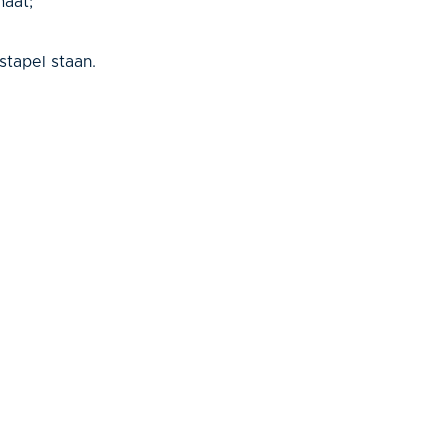
maat;
tapel staan.