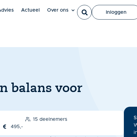
Ut elit tellus, luctus nec ullamcorper mattis, pulvinar dapi
Advies
Actueel
Over ons
Inloggen
in balans voor
S
15 deelnemers
W
495,-
i