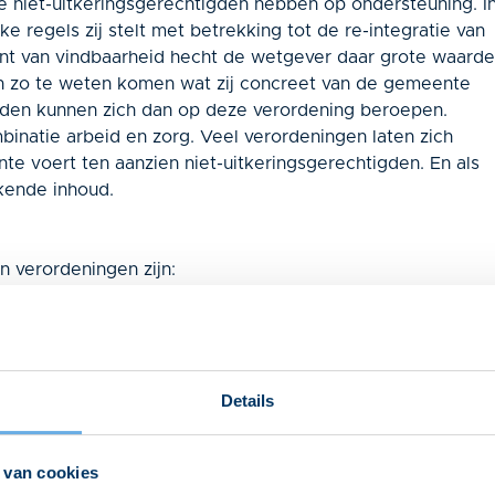
e niet-uitkeringsgerechtigden hebben op ondersteuning. I
regels zij stelt met betrekking tot de re-integratie van
unt van vindbaarheid hecht de wetgever daar grote waarde
en zo te weten komen wat zij concreet van de gemeente
gden kunnen zich dan op deze verordening beroepen.
binatie arbeid en zorg. Veel verordeningen laten zich
nte voert ten aanzien niet-uitkeringsgerechtigden. En als
rkende inhoud.
 verordeningen zijn:
oor de voorziening (de maxima liggen vaak tussen de €
Details
dieplafond noemen: is dit plafond overschreden, dan wordt
 van cookies