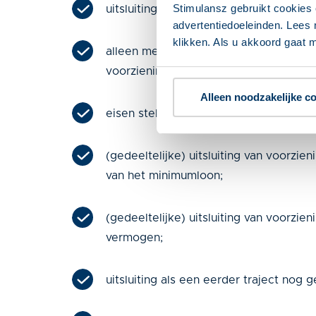
Stimulansz gebruikt cookies 
uitsluiting van premies of loonkostensu
advertentiedoeleinden. Lees 
klikken. Als u akkoord gaat m
alleen mensen met een grote afstand 
voorziening;
Alleen noodzakelijke c
eisen stellen aan de beschikbaarheid v
(gedeeltelijke) uitsluiting van voorzi
van het minimumloon;
(gedeeltelijke) uitsluiting van voorzie
vermogen;
uitsluiting als een eerder traject nog g