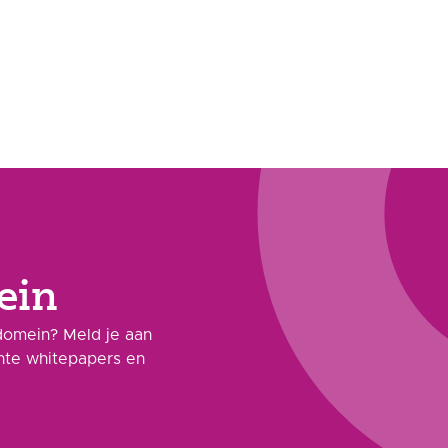
ein
domein? Meld je aan
ante whitepapers en