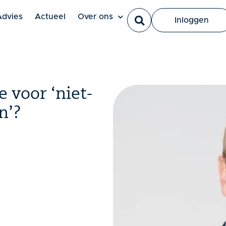
Ut elit tellus, luctus nec ullamcorper mattis, pulvinar dapi
Advies
Actueel
Over ons
Inloggen
 voor ‘niet-
n’?