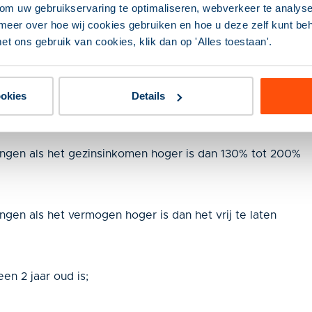
om uw gebruikservaring te optimaliseren, webverkeer te analyse
bsidie;
meer over hoe wij cookies gebruiken en hoe u deze zelf kunt behe
et ons gebruik van cookies, klik dan op 'Alles toestaan'.
tot de arbeidsmarkt komen in aanmerking voor een
ookies
Details
oor de arbeidsmarkt (bijvoorbeeld minimaal 16 uur);
eningen als het gezinsinkomen hoger is dan 130% tot 200%
ningen als het vermogen hoger is dan het vrij te laten
een 2 jaar oud is;