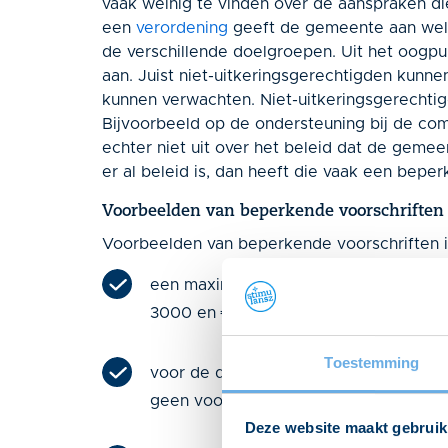
vaak weinig te vinden over de aanspraken di
een
verordening
geeft de gemeente aan welke 
de verschillende doelgroepen. Uit het oogp
aan. Juist niet-uitkeringsgerechtigden kunn
kunnen verwachten. Niet-uitkeringsgerechti
Bijvoorbeeld op de ondersteuning bij de com
echter niet uit over het beleid dat de gemee
er al beleid is, dan heeft die vaak een bepe
Voorbeelden van beperkende voorschriften
Voorbeelden van beperkende voorschriften in
een maximum stellen aan het bedrag v
3000 en € 5000);
Toestemming
voor de doelgroep in totaal een subsi
geen voorziening verleend;
Deze website maakt gebruik