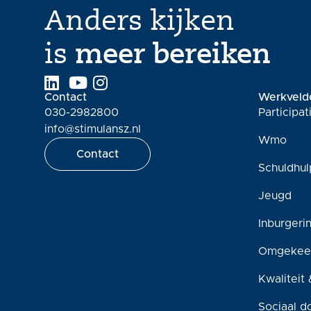
Anders kijken
is
meer bereiken
Contact
Werkveld
030-2982800
Participa
info@stimulansz.nl
Wmo
Contact
Schuldhul
Jeugd
Inburgeri
Omgekee
Kwaliteit 
Sociaal d