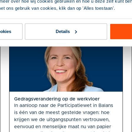
meer over hoe wij cookies gebruiken en hoe u deze zelf kunt behe
et ons gebruik van cookies, klik dan op 'Alles toestaan'.
ookies
Details
Gedragsverandering op de werkvloer
In aanloop naar de Participatiewet in Balans
is één van de meest gestelde vragen: hoe
krijgen we de uitgangspunten vertrouwen,
eenvoud en menselijke maat nu van papier