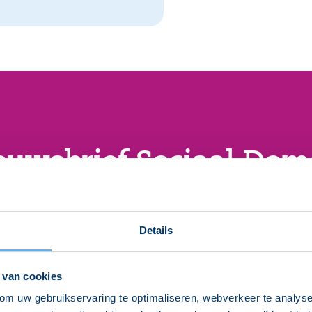
euwsbrief Sociaal Dom
 de hoogte van de actuele ontwikkelingen in het sociaal 
ieuwsbrief. Met onder andere blogs van experts, interess
toelichting op wet- en regelgeving.
Details
Aanmelden nieuwsbrief
 van cookies
om uw gebruikservaring te optimaliseren, webverkeer te analyse