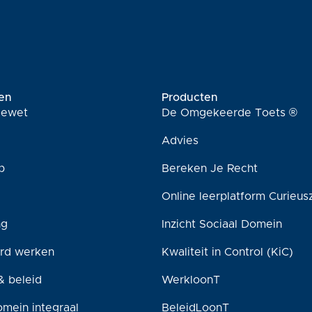
en
Producten
tiewet
De Omgekeerde Toets ®
Advies
p
Bereken Je Recht
Online leerplatform Curieus
ng
Inzicht Sociaal Domein
rd werken
Kwaliteit in Control (KiC)
& beleid
WerkloonT
omein integraal
BeleidLoonT