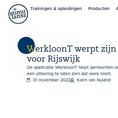
Lorem ipsum dolor sit amet, consectetur adipiscing elit. 
Trainingen & opleidingen
Producten
WerkloonT werpt zijn 
voor Rijswijk
De applicatie WerkloonT helpt gemeenten 
een uitkering te laten zien dat werk loont.
01 november 2022
Karin van Nuland