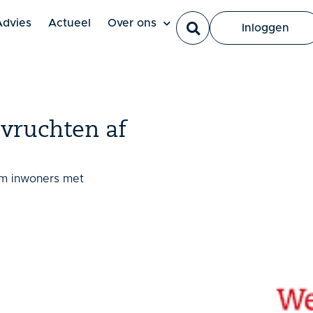
Ut elit tellus, luctus nec ullamcorper mattis, pulvinar dapi
Advies
Actueel
Over ons
Inloggen
vruchten af
om inwoners met