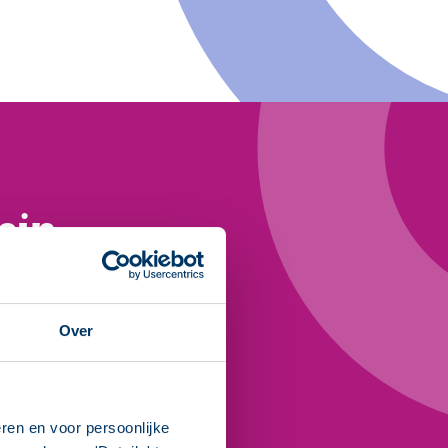
ein
domein? Meld je aan
ante whitepapers en
Over
ren en voor persoonlijke