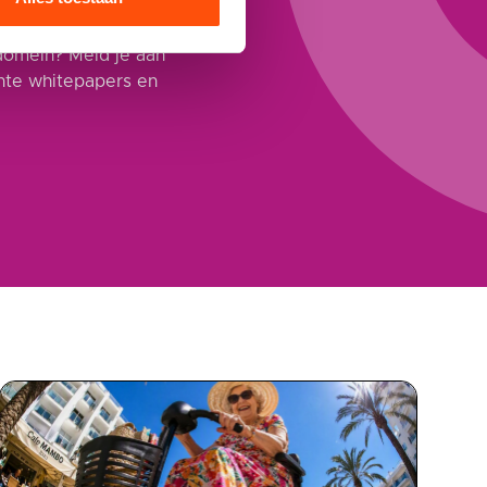
ein
domein? Meld je aan
ante whitepapers en