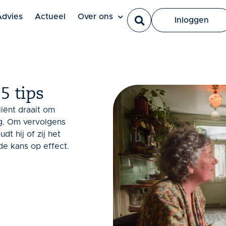
Ut elit tellus, luctus nec ullamcorper mattis, pulvinar dapi
Advies
Actueel
Over ons
Inloggen
5 tips
iënt draait om
ag. Om vervolgens
t hij of zij het
de kans op effect.