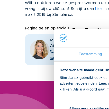
Wilt u ook leren welke gespreksvormen u ku
vraag is bij uw cliënten? Schrijf u dan
hier
in 
maart 2019 bij Stimulansz.
Pagina delen op socials
Meer weten over dit onderwer
Anitra Vink helpt je graag verde
030 298 28 00
Toestemming
info@stimulansz.nl
Deze website maakt gebruik
Stimulansz gebruikt cookies 
advertentiedoeleinden. Lees 
klikken. Als u akkoord gaat m
Alleen noodzakelijke c