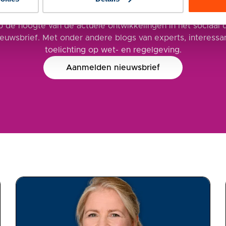
euwsbrief Sociaal Dom
 de hoogte van de actuele ontwikkelingen in het sociaal 
ieuwsbrief. Met onder andere blogs van experts, interess
toelichting op wet- en regelgeving.
Aanmelden nieuwsbrief