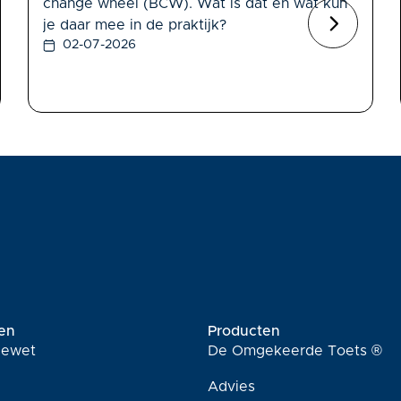
change wheel (BCW). Wat is dat en wat kun
je daar mee in de praktijk?
02-07-2026
en
Producten
tiewet
De Omgekeerde Toets ®
Advies