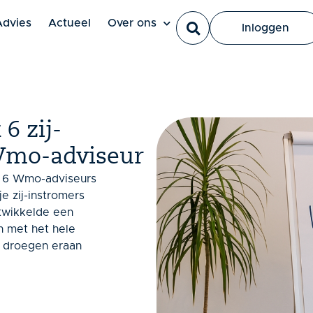
Ut elit tellus, luctus nec ullamcorper mattis, pulvinar dapi
Advies
Actueel
Over ons
Inloggen
6 zij-
 Wmo-adviseur
r 6 Wmo-adviseurs
je zij-instromers
ntwikkelde een
n met het hele
 droegen eraan