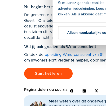
Stimulansz gebruikt cookies 
Nu begint het pas echt
advertentiedoeleinden. Lees 
klikken. Als u akkoord gaat m
De gemeente kijkt met plezier terug op het o
Geert: “Ons talentenontwikkelprogramma du
casuïstiekoverleg. We zetten de talenten nu
hun taken uit. Verder bekijken we waar er ve
Alleen noodzakelijke c
dezelfde richting opgaan.”
Wil jij ook groeien als Wmo-consulent
Ontdek de
opleiding Wmo-consulent van Sti
om inwoners écht verder te helpen, door ni
Start het leren
Pagina delen op socials
Meer weten over dit onderwer