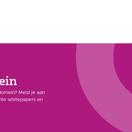
ein
domein? Meld je aan
ante whitepapers en