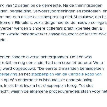
ing van 12 dagen bij de gemeente. Na de trainingsdagen
uden, begeleiding, vervoersvoorzieningen en rolstoelen, e
en met een online casusbespreking met Stimulansz, om te
 komen. Elk talent, zoals de gemeente de nieuwe collega’
Verder werden 3 andere collega’s praktijkbegeleider. Bij
 een kwaliteitsmedewerker aanwezig, zodat de lesstof ook
eid.
enten hadden diverse achtergronden. De één was
 retail en nog een ander had een creatief beroep. Wmo-
ning werd opgebouwd: “De eerste 2 maanden behandelden
gelgeving
en het
stappenplan van de Centrale Raad van
n op één onderdeel: huishoudelijke ondersteuning,
 In elk blok kwam het stappenplan terug. Tot slot
cht, waarin de algemene procedureregels staan voor he