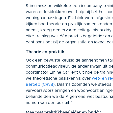
Stimulansz ontwikkelde een incompany-train
waren er lesblokken over hulp bij het huisho
woningaanpassingen. Elk blok werd afgeslot
kijken hoe theorie en praktijk samen konden
noemt, kreeg een ervaren collega als buddy. 
elke training was één praktijkbegeleider en
echt aansloot bij de organisatie en lokaal bel
Theorie en praktijk
Ook een bewuste keuze: de aangenomen tal
communicatieadviseur, de ander kwam uit de
coördinator Emine Car legt uit hoe de trai
we theoretische basiskennis over
wet- en re
Beroep (CRvB)
. Daarna zoomden we steeds i
vervoersvoorzieningen en woonvoorzieningen.
behandelden we de Algemene wet bestuursre
nemen van een besluit.”
Mee met praktijkbegeleider en buddy