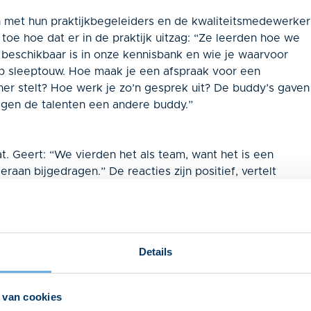
n met hun praktijkbegeleiders en de kwaliteitsmedewerker
toe hoe dat er in de praktijk uitzag: “Ze leerden hoe we
beschikbaar is in onze kennisbank en wie je waarvoor
p sleeptouw. Hoe maak je een afspraak voor een
er stelt? Hoe werk je zo’n gesprek uit? De buddy’s gaven
regen de talenten een andere buddy.”
at. Geert: “We vierden het als team, want het is een
eraan bijgedragen.” De reacties zijn positief, vertelt
ing. Ze hebben die met beide handen aangegrepen. Ook
n over de positieve dynamiek die de training meebracht.”
kt terug: “Omdat ons team met de helft toenam, was
begeleiders en de buddy’s. De talenten volgden naast de
Details
n met het cliëntsysteem Suite, gespreksvaardigheid en
 buddy’s hadden ook gewoon hun caseload. Achteraf was
den en zo meer rustmomenten te creëren, ook om meer te
 van cookies