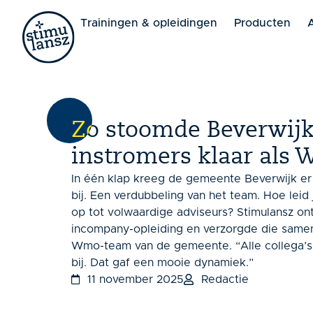
Lorem ipsum dolor sit amet, consectetur adipiscing elit. 
Trainingen & opleidingen
Producten
Zo stoomde Beverwijk 
instromers klaar als
In één klap kreeg de gemeente Beverwijk e
bij. Een verdubbeling van het team. Hoe leid 
op tot volwaardige adviseurs? Stimulansz o
incompany-opleiding en verzorgde die same
Wmo-team van de gemeente. “Alle collega’s
bij. Dat gaf een mooie dynamiek.”
11 november 2025
Redactie