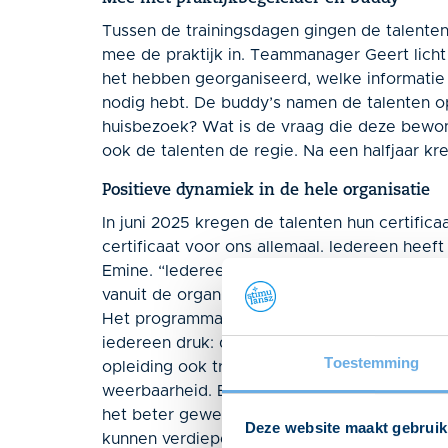
Tussen de trainingsdagen gingen de talente
mee de praktijk in. Teammanager Geert licht 
het hebben georganiseerd, welke informatie 
nodig hebt. De buddy’s namen de talenten o
huisbezoek? Wat is de vraag die deze bewon
ook de talenten de regie. Na een halfjaar k
Positieve dynamiek in de hele organisatie
In juni 2025 kregen de talenten hun certifica
certificaat voor ons allemaal. Iedereen heeft 
Emine. “Iedereen was lyrisch over de train
vanuit de organisatie kregen we complimente
Het programma was wel intensief. Emine bli
iedereen druk: de talenten zelf, de praktijk
Toestemming
opleiding ook trainingen B1-schrijven, werke
weerbaarheid. En de praktijkbegeleiders en
het beter geweest de lessen meer te sprei
Deze website maakt gebruik
kunnen verdiepen.”