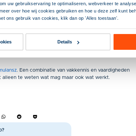
om uw gebruikservaring te optimaliseren, webverkeer te analyse
meer over hoe wij cookies gebruiken en hoe u deze zelf kunt behe
et ons gebruik van cookies, klik dan op 'Alles toestaan'.
pleidingstraject. Nu begint het pas echt voor de talenten.
urt 2 jaar. Het buddysysteem bestaat nog en we hebben
 in op onderdelen. Vandaaruit verdiepen ze en breiden we
rschillen zitten in het afgeleverde werk, zodat we als tea
ookies
Details
mulansz
. Een combinatie van vakkennis en vaardigheden
et alleen te weten wat mag maar ook wat werkt.
p?