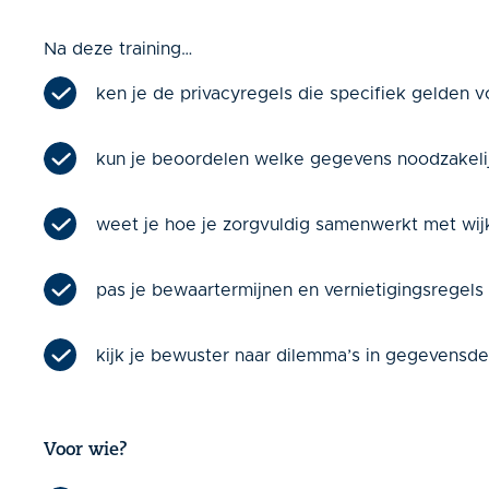
Na deze training…
ken je de privacyregels die specifiek gelden
kun je beoordelen welke gegevens noodzakelij
weet je hoe je zorgvuldig samenwerkt met wij
pas je bewaartermijnen en vernietigingsregels 
kijk je bewuster naar dilemma’s in gegevensde
Voor wie?