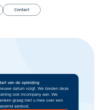
bus leo.
Contact
tart van de opleiding
ieuwe datum volgt. We bieden deze
raining ook incompany aan. We
enken graag met u mee over een
assend aanbod.