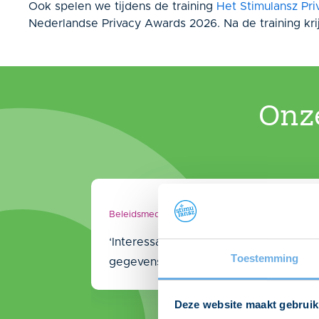
Ook spelen we tijdens de training
Het Stimulansz Pr
Nederlandse Privacy Awards 2026. Na de training krij
Onze
Beleidsmedewerker
‘Interessante training om de basis te 
Toestemming
gegevens mag delen.’
Deze website maakt gebruik