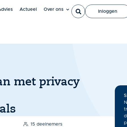
Ut elit tellus, luctus nec ullamcorper mattis, pulvinar dapi
Advies
Actueel
Over ons
Inloggen
an met privacy
S
N
als
t
d
p
15 deelnemers