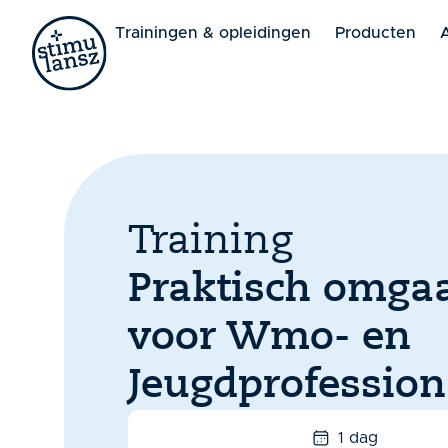
Lorem ipsum dolor sit amet, consectetur adipiscing elit. 
Trainingen & opleidingen
Producten
Training
Praktisch omga
voor Wmo- en
Jeugdprofession
1 dag