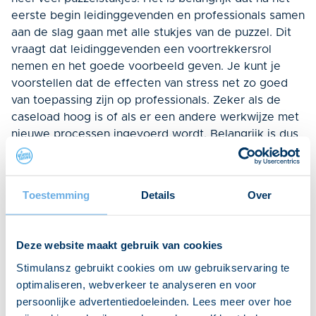
eerste begin leidinggevenden en professionals samen
aan de slag gaan met alle stukjes van de puzzel. Dit
vraagt dat leidinggevenden een voortrekkersrol
nemen en het goede voorbeeld geven. Je kunt je
voorstellen dat de effecten van stress net zo goed
van toepassing zijn op professionals. Zeker als de
caseload hoog is of als er een andere werkwijze met
nieuwe processen ingevoerd wordt. Belangrijk is dus
dat leidinggevenden of kwaliteitsmedewerkers de
professionals coachen volgens de principes van
stress-sensitief werken. Ga vervolgens gezamenlijk
Toestemming
Details
Over
aan de slag om te kijken wat de volgende stap is en
hoe die het beste geïmplementeerd kan worden.”
Deze website maakt gebruik van cookies
Pagina delen op
Stimulansz gebruikt cookies om uw gebruikservaring te
socials
optimaliseren, webverkeer te analyseren en voor
persoonlijke advertentiedoeleinden. Lees meer over hoe