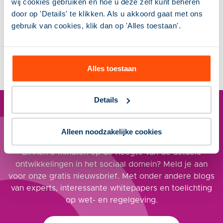
wij cookies gebruiken en hoe u deze zelf kunt beheren
Meer weten over dit
onderwerp?
door op 'Details' te klikken. Als u akkoord gaat met ons
Silke van Alphen helpt je graag
gebruik van cookies, klik dan op 'Alles toestaan'.
verder.
030 298 28 00
info@stimulansz.nl
Alles toestaan
Details
Alleen noodzakelijke cookies
Nieuwsbrief Sociaal Domein
Binnen 5 minuten op de hoogte van de actuele
ontwikkelingen in het sociaal domein? Meld je aan
voor onze gratis nieuwsbrief. Met onder andere blogs
van experts, interessante whitepapers en toelichting
op wet- en regelgeving.